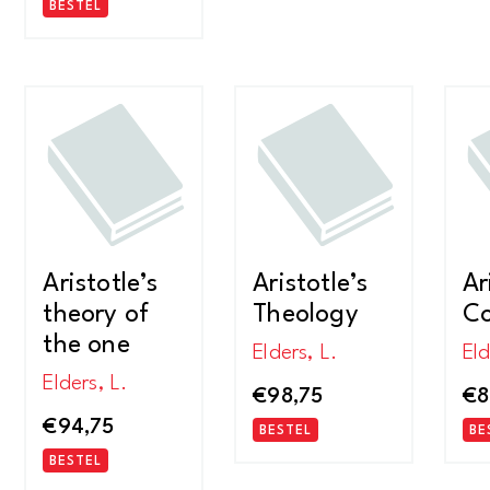
BESTEL
Aristotle’s
Aristotle’s
Ar
theory of
Theology
C
the one
Elders, L.
Eld
Elders, L.
€
98,75
€
8
€
94,75
BESTEL
BE
BESTEL