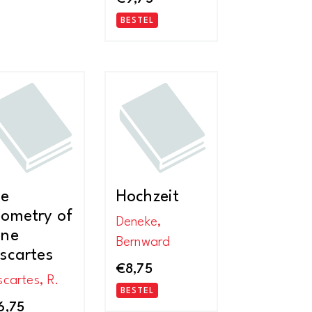
BESTEL
he
Hochzeit
ometry of
Deneke,
ene
Bernward
scartes
€
8,75
scartes, R.
BESTEL
6,75