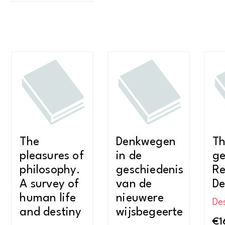
The
Denkwegen
T
pleasures of
in de
ge
philosophy.
geschiedenis
R
A survey of
van de
De
human life
nieuwere
De
and destiny
wijsbegeerte
€
1