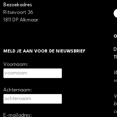
Bezoekadres
Ritsevoort 36
1811 DP Alkmaar
O
D
MELD JE AAN VOOR DE NIEUWSBRIEF
1
Voornaam:
W
v
Achternaam:
V
b
c
E-mailadres: