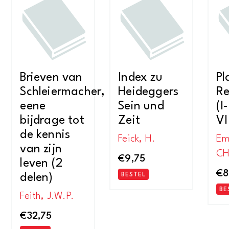
Brieven van
Index zu
Pl
Schleiermacher,
Heideggers
Re
eene
Sein und
(I
bijdrage tot
Zeit
VI
de kennis
Feick, H.
Em
van zijn
CH
€
9,75
leven (2
€
8
delen)
BESTEL
BE
Feith, J.W.P.
€
32,75