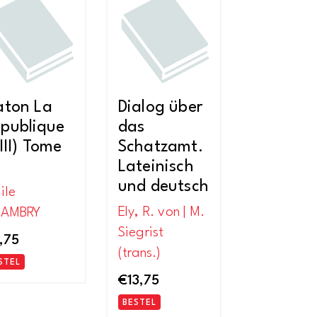
nieuwste
aton La
Dialog über
publique
das
-III) Tome
Schatzamt.
Lateinisch
und deutsch
ile
Ely, R. von | M.
AMBRY
Siegrist
,75
(trans.)
STEL
€
13,75
BESTEL