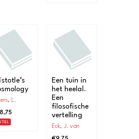
istotle’s
Een tuin in
osmology
het heelal.
Een
ers, L.
filosofische
8,75
vertelling
STEL
Eck, J. van
€
9,75