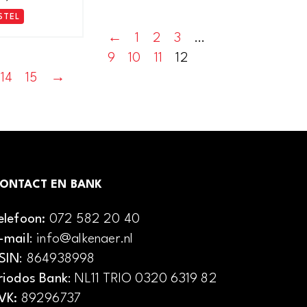
STEL
←
1
2
3
…
9
10
11
12
14
15
→
ONTACT EN BANK
elefoon:
072 582 20 40
-mail
: info@alkenaer.nl
SIN
: 864938998
riodos Bank
: NL11 TRIO 0320 6319 82
VK:
89296737