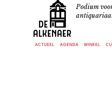
Skip
Podium voor
to
antiquariaat
content
ACTUEEL
AGENDA
WINKEL
CU