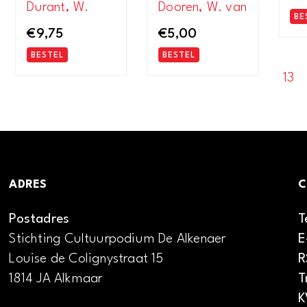
Durant, W.
Dooren, W. van
BE
€
9,75
€
5,00
BESTEL
BESTEL
13
ADRES
C
Postadres
T
Stichting Cultuurpodium De Alkenaer
E
Louise de Colignystraat 15
R
1814 JA Alkmaar
T
K