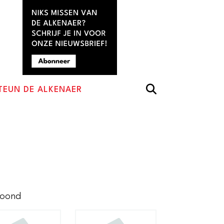
TEUN DE ALKENAER
Gesorteerd
toond
op