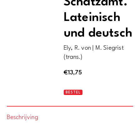
Schatzamt.
Lateinisch
und deutsch
Ely, R. von | M. Siegrist
(trans.)
€
13,75
Dialog
BESTEL
über
das
Beschrijving
Schatzamt.
Lateinisch
und