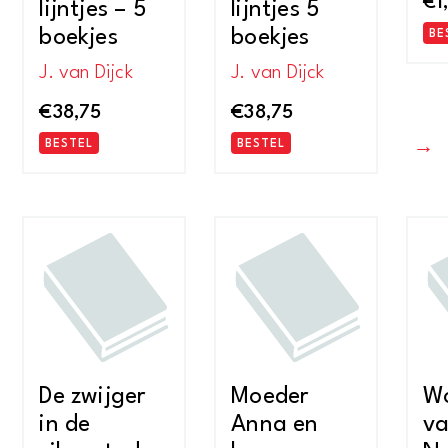
€
1
lijntjes – 5
lijntjes 5
boekjes
boekjes
BE
J. van Dijck
J. van Dijck
€
38,75
€
38,75
BESTEL
BESTEL
→
De zwijger
Moeder
W
in de
Anna en
v