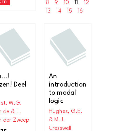
8
9
10
11
12
STEL
13
14
15
16
a…!
An
zen! Deel
introduction
a
to modal
logic
lst, W.G.
Hughes, G.E.
n de & L.
& M.J.
n der Zweep
Cresswell