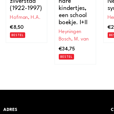
zilverstad
hare
Ne
(1922-1997)
kindertjes,
sy
een school
Hofman, H.A.
Hen
boekje. I+II
€
8,50
€
2
Heyningen
BESTEL
BE
Bosch, M. van
€
34,75
BESTEL
ADRES
C