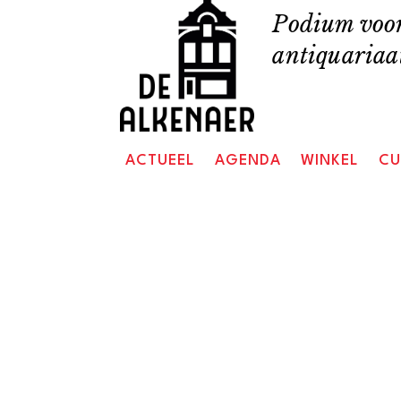
Skip
Podium voor
to
antiquariaat
content
ACTUEEL
AGENDA
WINKEL
CU