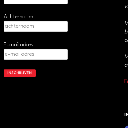
v
Achternaam:
V
b
c
E-mailadres:
M
a
E
I