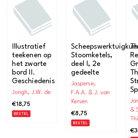
Illustratief
Scheepswerktuigkun
Th
teekenen op
Stoomketels,
Re
het zwarte
deel I, 2e
G
bord II.
gedeelte
T
Geschiedenis
St
Jasperse,
Sp
Jongh, J.W. de
F.A.A. & J. van
Ja
Kersen
€
18,75
& 
€
8,75
BESTEL
Th
BESTEL
€
3