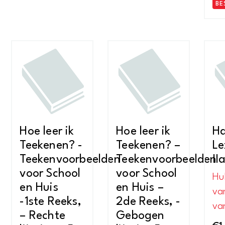
BE
Hoe leer ik
Hoe leer ik
H
Teekenen? -
Teekenen? –
Le
Teekenvoorbeelden
Teekenvoorbeelden
II
voor School
voor School
Hu
en Huis
en Huis –
va
-1ste Reeks,
2de Reeks, -
va
– Rechte
Gebogen