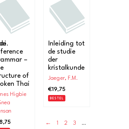
nieuwste
de.
ai
Inleiding tot
ference
de studie
rammar –
der
he
kristalkunde
ructure of
Jaeger, F.M.
oken Thai
€
19,75
mes Higbie
BESTEL
Snea
insan
8,75
←
1
2
3
…