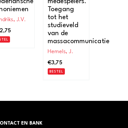
derlansche
medespelers.
noniemen
Toegang
tot het
driks, J.V.
studieveld
2,75
van de
STEL
massacommunicatie
Hemels, J.
€
3,75
BESTEL
ONTACT EN BANK