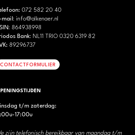
elefoon:
072 582 20 40
-mail
: info@alkenaer.nl
SIN
: 864938998
riodos Bank
: NL11 TRIO 0320 6319 82
VK:
89296737
CONTACTFORMULIER
PENINGSTIJDEN
insdag t/m zaterdag:
1:00u-17:00u
e zijn telefonisch bereikbaar van maandag t/m