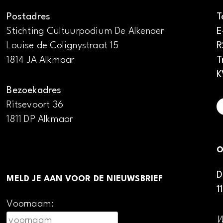
Postadres
T
Stichting Cultuurpodium De Alkenaer
E
Louise de Colignystraat 15
R
1814 JA Alkmaar
T
K
Bezoekadres
Ritsevoort 36
1811 DP Alkmaar
O
D
MELD JE AAN VOOR DE NIEUWSBRIEF
1
Voornaam:
W