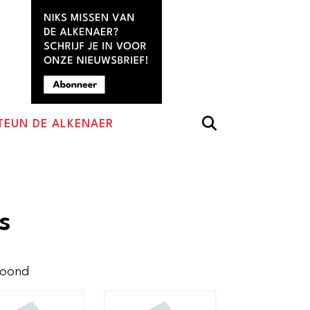
TEUN DE ALKENAER
s
Gesorteerd
toond
op