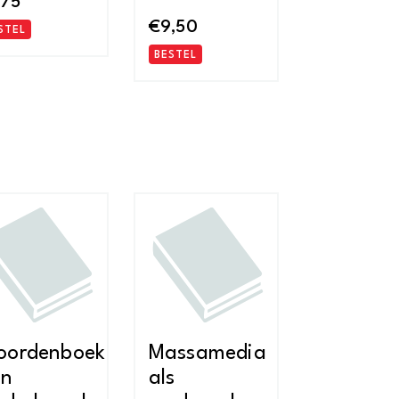
,75
€
9,50
STEL
BESTEL
oordenboek
Massamedia
an
als