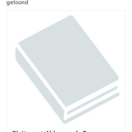
Gesorteerd
getoond
op
nieuwste