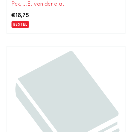
Pek, J.E. van der e.a.
€
18,75
BESTEL