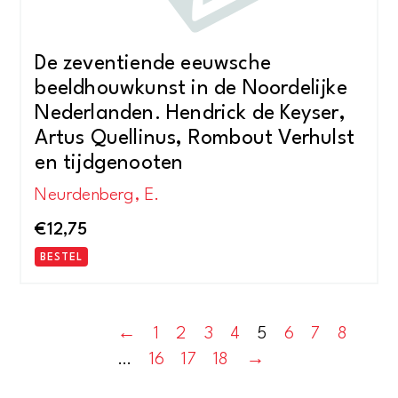
De zeventiende eeuwsche
beeldhouwkunst in de Noordelijke
Nederlanden. Hendrick de Keyser,
Artus Quellinus, Rombout Verhulst
en tijdgenooten
Neurdenberg, E.
€
12,75
BESTEL
←
1
2
3
4
5
6
7
8
…
16
17
18
→