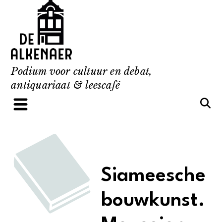
Skip
to
content
Podium voor cultuur en debat,
antiquariaat & leescafé
Siameesche
bouwkunst.