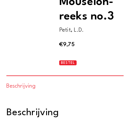
Mouseion-
reeks no.3
Petit, L.D.
€
9,75
Siameesche
BESTEL
bouwkunst.
Mouseion-
Beschrijving
reeks
no.3
aantal
Beschrijving