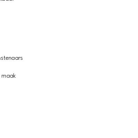
nstenaars
n maak