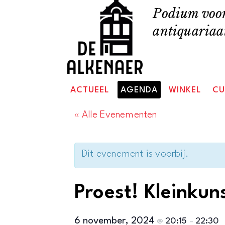
Skip
Podium voor
to
antiquariaat
content
ACTUEEL
AGENDA
WINKEL
CU
« Alle Evenementen
Dit evenement is voorbij.
Proest! Kleinkun
6 november, 2024
20:15
22:30
@
–