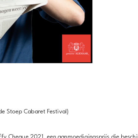
 de Stoep Cabaret Festival)
affy Cheque 2021. een aanmoedigingsprijs die besch