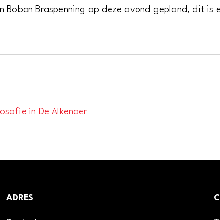
n Boban Braspenning op deze avond gepland, dit is 
osofie in De Alkenaer
ADRES
C