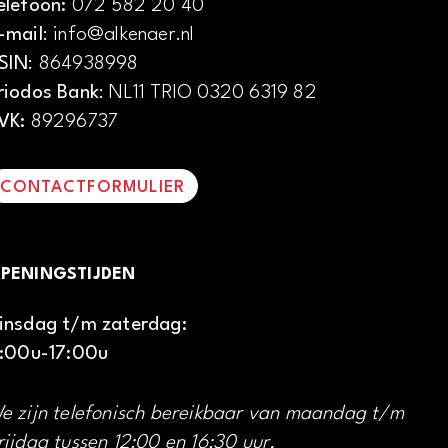
elefoon:
072 582 20 40
-mail
: info@alkenaer.nl
SIN
: 864938998
riodos Bank
: NL11 TRIO 0320 6319 82
VK:
89296737
CONTACTFORMULIER
PENINGSTIJDEN
insdag t/m zaterdag:
1:00u-17:00u
e zijn telefonisch bereikbaar van maandag t/m
rijdag tussen 12:00 en 16:30 uur.