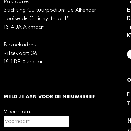
Postadres
T
Stichting Cultuurpodium De Alkenaer
E
Louise de Colignystraat 15
R
1814 JA Alkmaar
T
K
Bezoekadres
Ritsevoort 36
1811 DP Alkmaar
O
D
MELD JE AAN VOOR DE NIEUWSBRIEF
1
Voornaam:
W
v