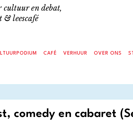
 cultuur en debat,
 & leescafé
LTUURPODIUM
CAFÉ
VERHUUR
OVER ONS
S
st, comedy en cabaret (S