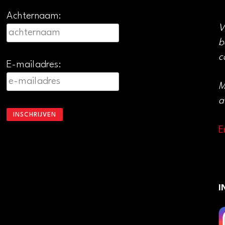
Achternaam:
V
b
c
E-mailadres:
M
a
E
I