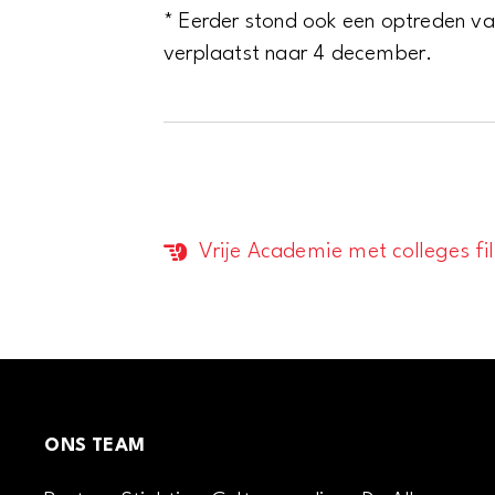
* Eerder stond ook een optreden va
verplaatst naar 4 december.
Vrije Academie met colleges fil
Evenement
Navigatie
ONS TEAM