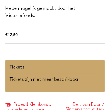
Mede mogelijk gemaakt door het
Victoriefonds.
€12,50
Tickets
Tickets zijn niet meer beschikbaar
Proest! Kleinkunst,
Bert van Baar /
Evenement
Singer-songwriter-
comedy en cabaret