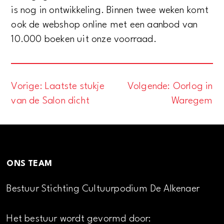
is nog in ontwikkeling. Binnen twee weken komt
ook de webshop online met een aanbod van
10.000 boeken uit onze voorraad.
Vorige:
Laatste stukje
Volgende:
Oorlog in
Bericht
van de Salon dicht
Waregem
navigatie
ONS TEAM
Bestuur Stichting Cultuurpodium De Alkenaer
Het bestuur wordt gevormd door: