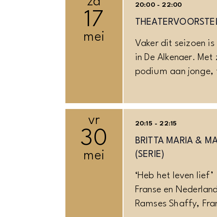
za
20:00 - 22:00
17
THEATERVOORSTEL
mei
Vaker dit seizoen i
in De Alkenaer. Met
podium aan jonge, t
vr
20:15 - 22:15
30
BRITTA MARIA & M
mei
(SERIE)
‘Heb het leven lief
Franse en Nederlands
Ramses Shaffy, Fran