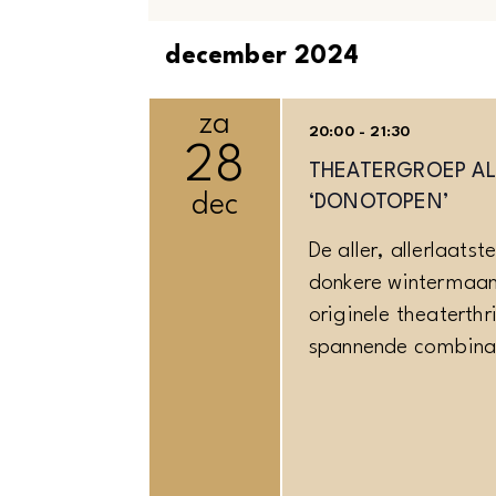
VAN
DE
Evenementen
december 2024
INVOERGEGEVENS
WIJZIGT,
za
20:00 - 21:30
WORDT
28
DE
THEATERGROEP AL
LIJST
dec
‘DONOTOPEN’
MET
De aller, allerlaats
GEBEURTENISSEN
donkere wintermaand
VERNIEUWD
originele theaterth
MET
spannende combinat
DE
GEFILTERDE
RESULTATEN.