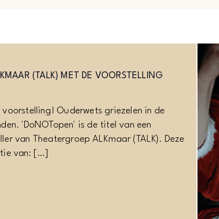
en
Zoek
weergeven
voor
Evenementen
navigatie
met
keyword.
KMAAR (TALK) MET DE VOORSTELLING
te voorstelling! Ouderwets griezelen in de
en. 'DoNOTopen' is de titel van een
riller van Theatergroep ALKmaar (TALK). Deze
ie van: […]