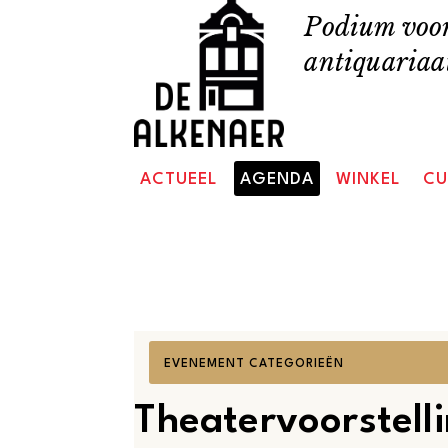
Skip
Podium voor
to
antiquariaat
content
ACTUEEL
AGENDA
WINKEL
CU
ALS
EVENEMENT CATEGORIEËN
FILTERS
U
Theatervoorstell
ÉÉN