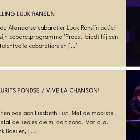
LING LUUK RANSIJN
s de Alkmaarse cabaretier Luuk Ransijn actief
 zijn cabaretprogramma 'Proest' biedt hij een
alentvolle cabaretiers en […]
AURITS FONDSE / VIVE LA CHANSON!
’ Een ode aan Liesbeth List. Met de mooiste
talige liedjes die zij ooit zong. Van o.a.
k Boeijen, […]