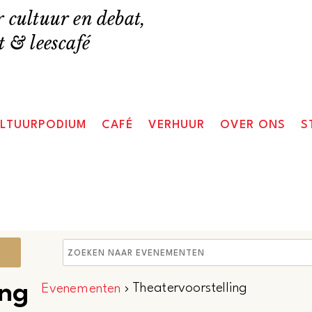
 cultuur en debat,
 & leescafé
LTUURPODIUM
CAFÉ
VERHUUR
OVER ONS
S
Evenementen
Vul
een
Zoeken
ing
keyword
Theatervoorstelling
Evenementen
in.