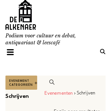
Skip
to
content
Podium voor cultuur en debat,
antiquariaat & leescafé
ALS
FILTERS
EVENEMENT
Evenementen
U
CATEGORIEËN
Open
Zoeken
filters
ÉÉN
Schrijven
Evenementen
Zoeken
Schrijven
VAN
en
DE