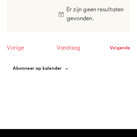
INVOERGEGEVENS
Er zijn geen resultaten
weergeven
WIJZIGT,
Bericht
gevonden.
Evenementen
WORDT
navigatie
DE
LIJST
Evenementen
Vorige
Vandaag
Volgende
MET
Evenem
GEBEURTENISSEN
VERNIEUWD
Abonneer op kalender
MET
DE
GEFILTERDE
RESULTATEN.