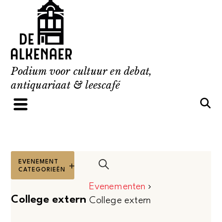
Skip
to
content
Podium voor cultuur en debat,
antiquariaat & leescafé
ALS
FILTERS
EVENEMENT
Evenementen
U
CATEGORIEËN
Open
Zoeken
filters
ÉÉN
Evenementen
Zoeken
College extern
VAN
College extern
en
DE