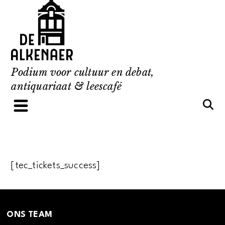
Skip
to
content
Podium voor cultuur en debat,
antiquariaat & leescafé
[tec_tickets_success]
ONS TEAM