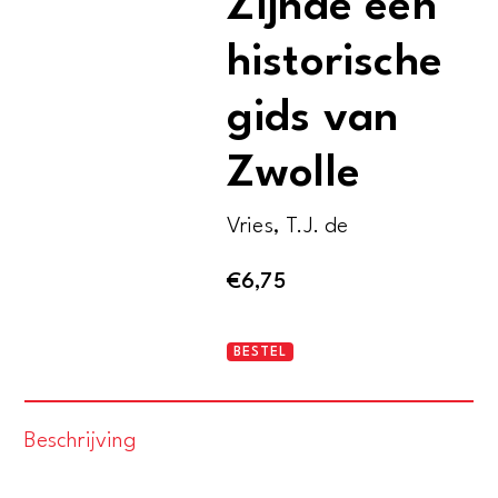
Zijnde een
historische
gids van
Zwolle
Vries, T.J. de
€
6,75
Zwollae
BESTEL
monstratio.
Zijnde
Beschrijving
een
historische