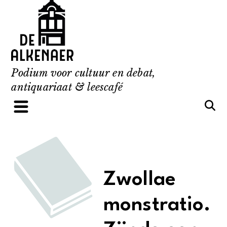
Skip
to
content
Podium voor cultuur en debat,
antiquariaat & leescafé
Zwollae
monstratio.