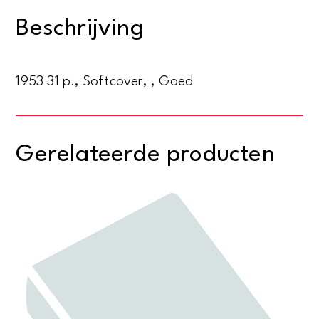
gids
Beschrijving
van
Zwolle
aantal
1953 31 p., Softcover, , Goed
Gerelateerde producten