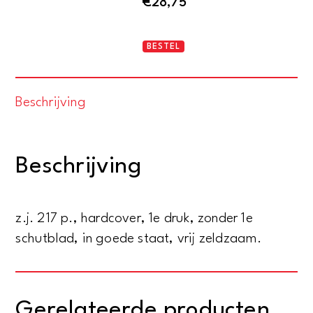
€
28,75
ZONDAGSRUST
BESTEL
aantal
Beschrijving
Beschrijving
z.j. 217 p., hardcover, 1e druk, zonder 1e
schutblad, in goede staat, vrij zeldzaam.
Gerelateerde producten