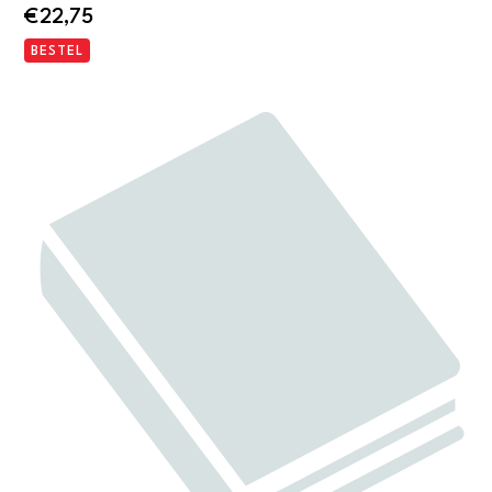
€
22,75
BESTEL