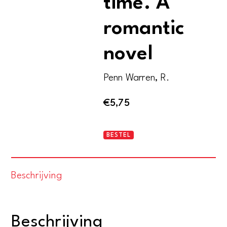
time. A
romantic
novel
Penn Warren, R.
€
5,75
World
BESTEL
enough
and
Beschrijving
time.
A
romantic
Beschrijving
novel