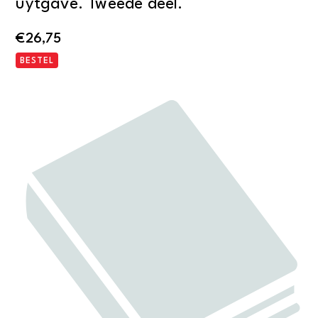
uytgave. Tweede deel.
€
26,75
BESTEL