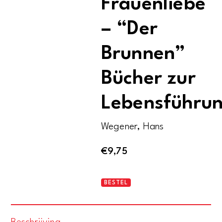
Frauenliebe
– “Der
Brunnen”
Bücher zur
Lebensführu
Wegener, Hans
€
9,75
Wir
BESTEL
jungen
Männer