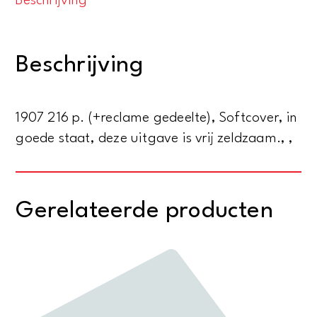
Beschrijving
-
Das
sexuelle
Beschrijving
Problem
des
gebildeten
1907 216 p. (+reclame gedeelte), Softcover, in
jungen
goede staat, deze uitgave is vrij zeldzaam., ,
Mannes
vor
der
Gerelateerde producten
Ehe
Reinheit,
Kraft
und
Frauenliebe
-