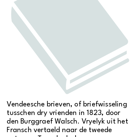
"Der
Brunnen"
Bücher
zur
Lebensführung
aantal
Vendeesche brieven, of briefwisseling
tusschen dry vrienden in 1823, door
den Burggraef Walsch. Vryelyk uit het
Fransch vertaeld naar de tweede