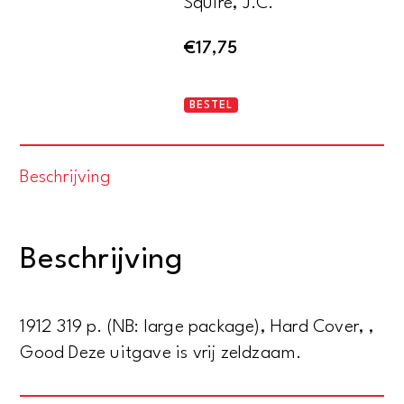
Squire, J.C.
€
17,75
William
BESTEL
the
Silent
Beschrijving
aantal
Beschrijving
1912 319 p. (NB: large package), Hard Cover, ,
Good Deze uitgave is vrij zeldzaam.