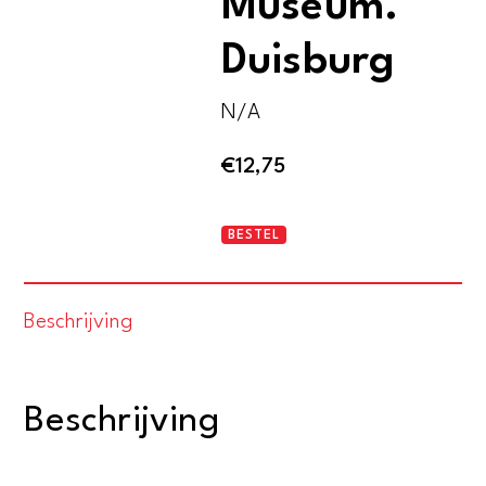
Museum.
Duisburg
N/A
€
12,75
Wilhelm
BESTEL
Lehmbruck
Museum.
Beschrijving
Duisburg
aantal
Beschrijving