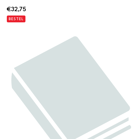
€
32,75
BESTEL