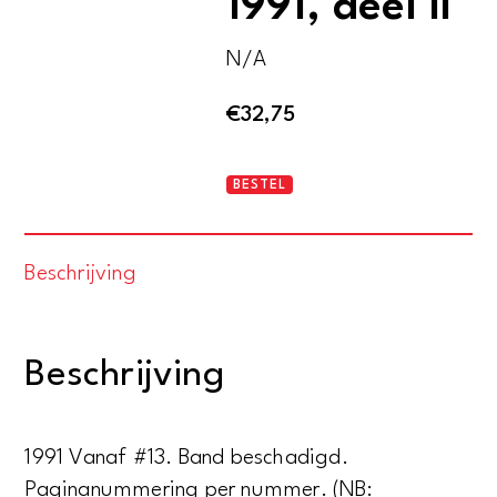
1991, deel II
N/A
€
32,75
Wielerrevue.
BESTEL
Jaargang
1991,
Beschrijving
deel
II
aantal
Beschrijving
1991 Vanaf #13. Band beschadigd.
Paginanummering per nummer. (NB: