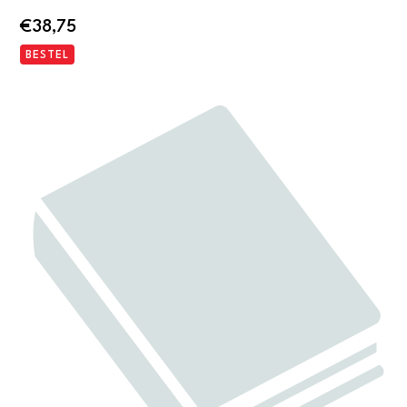
€
38,75
BESTEL