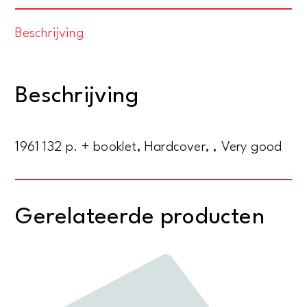
the
Beschrijving
United
States.
Rivers,
Beschrijving
harbors,
lakes,
canals
1961 132 p. + booklet, Hardcover, , Very good
aantal
Gerelateerde producten