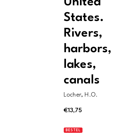
United
States.
Rivers,
harbors,
lakes,
canals
Locher, H.O.
€
13,75
Waterways
BESTEL
of