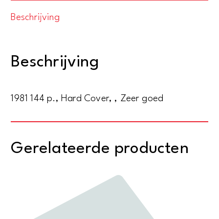
Werken
met
Beschrijving
water,
een
onberekenbare
Beschrijving
vriend
aantal
1981 144 p., Hard Cover, , Zeer goed
Gerelateerde producten