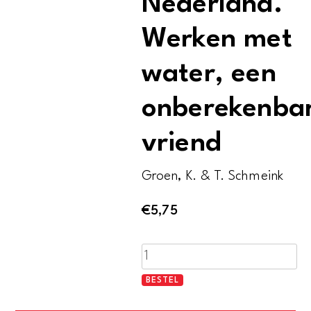
Nederland.
Werken met
water, een
onberekenba
vriend
Groen, K. & T. Schmeink
€
5,75
Waterschappen
in
BESTEL
Nederland.