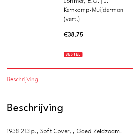
Lorimer, E.O. | J.
Kernkamp-Muijderman
(vert.)
€
38,75
Wat
BESTEL
Hitler
wil
Beschrijving
aantal
Beschrijving
1938 213 p., Soft Cover, , Goed Zeldzaam.