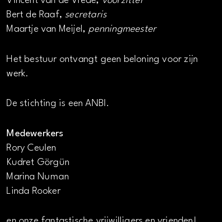
Vincent van de Vrede,
voorzitter
Bert de Raaf,
secretaris
Maartje van Meijel,
penningmeester
Het bestuur ontvangt geen beloning voor zijn
werk.
De stichting is een ANBI.
Medewerkers
Rory Ceulen
Kudret Görgün
Marina Numan
Linda Rooker
en onze fantastische vrijwilligers en vrienden!