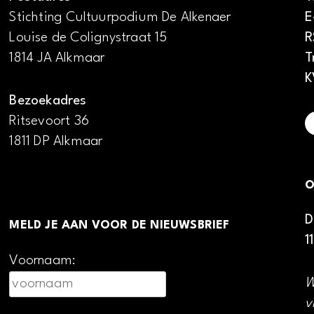
Stichting Cultuurpodium De Alkenaer
E
Louise de Colignystraat 15
R
1814 JA Alkmaar
T
K
Bezoekadres
Ritsevoort 36
1811 DP Alkmaar
O
D
MELD JE AAN VOOR DE NIEUWSBRIEF
1
Voornaam:
W
v