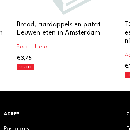
Brood, aardappels en patat.
T
n
Eeuwen eten in Amsterdam
e
n
Baart, J. e.a.
A
€
3,75
€
BESTEL
B
ADRES
C
Postadres
T