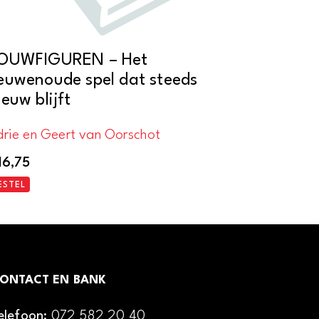
OUWFIGUREN – Het
euwenoude spel dat steeds
ieuw blijft
drie en Geert van Oorschot
16,75
ESTEL
ONTACT EN BANK
elefoon:
072 582 20 40