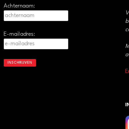
Achternaam:
V
b
c
E-mailadres:
M
a
E
I