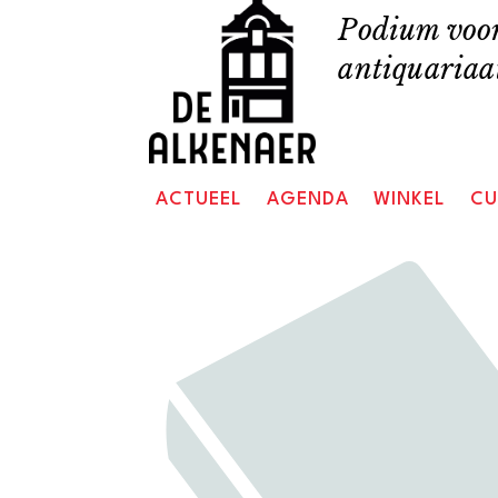
Skip
Podium voor
to
antiquariaat
content
ACTUEEL
AGENDA
WINKEL
CU