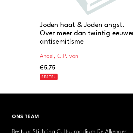
Joden haat & Joden angst.
Over meer dan twintig eeuwe
antisemitisme
Andel, C.P. van
€
5,75
BESTEL
ONS TEAM
Bestuur Stichting Cultuurpodium De Alkenaer