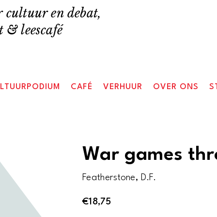
 cultuur en debat,
 & leescafé
LTUURPODIUM
CAFÉ
VERHUUR
OVER ONS
S
War games thr
Featherstone, D.F.
€
18,75