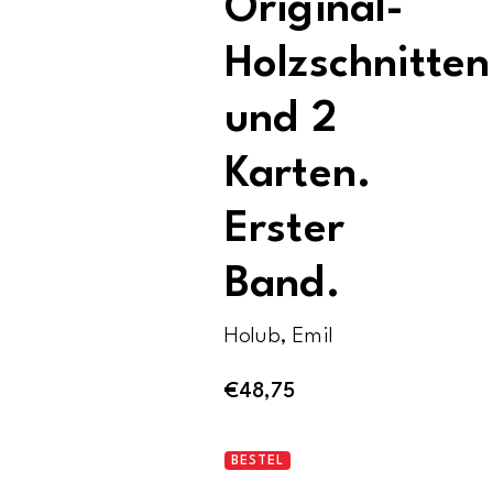
Original-
Holzschnitten
und 2
Karten.
Erster
Band.
Holub, Emil
€
48,75
Von
BESTEL
der