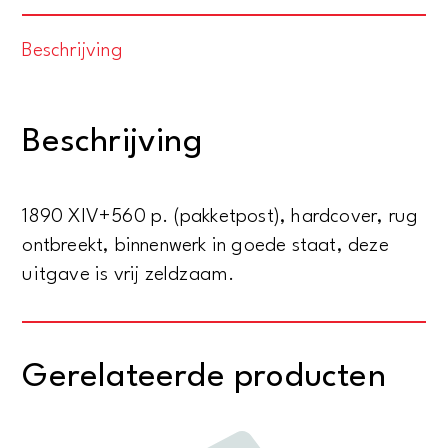
Capstadt
Beschrijving
ins
Land
der
Beschrijving
Maschukulumbe.
Reisen
im
1890 XIV+560 p. (pakketpost), hardcover, rug
sudlichen
ontbreekt, binnenwerk in goede staat, deze
Afrika
uitgave is vrij zeldzaam.
in
den
Jahren
Gerelateerde producten
1883-
1887
-