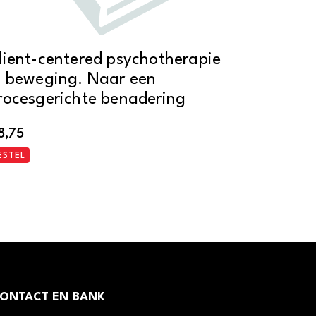
lient-centered psychotherapie
n beweging. Naar een
rocesgerichte benadering
8,75
ESTEL
ONTACT EN BANK