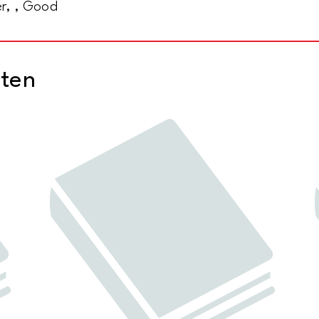
r, , Good
cten