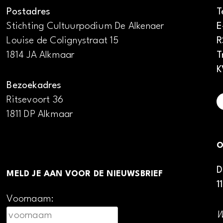
Postadres
T
Stichting Cultuurpodium De Alkenaer
E
Louise de Colignystraat 15
R
1814 JA Alkmaar
T
K
Bezoekadres
Ritsevoort 36
1811 DP Alkmaar
O
D
MELD JE AAN VOOR DE NIEUWSBRIEF
1
Voornaam:
W