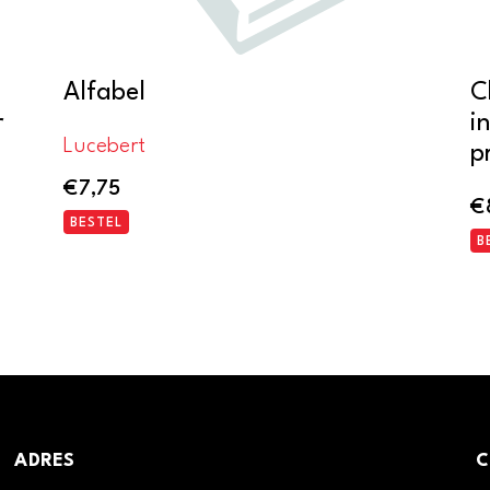
Alfabel
C
r
i
Lucebert
p
€
7,75
€
BESTEL
B
ADRES
C