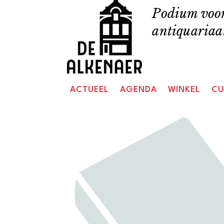
Skip
Podium voor
to
antiquariaat
content
ACTUEEL
AGENDA
WINKEL
CU