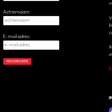
v
Achternaam:
V
b
c
E-mailadres:
M
a
E
I