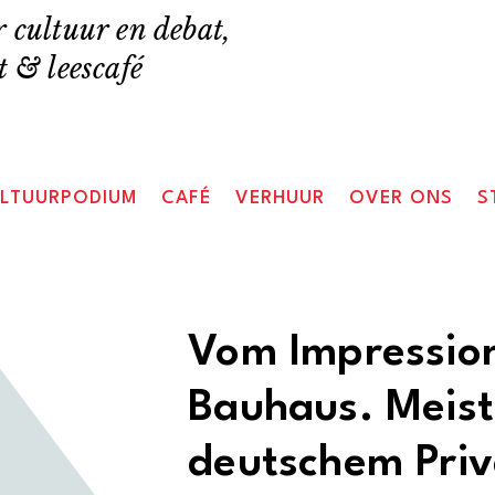
 cultuur en debat,
 & leescafé
LTUURPODIUM
CAFÉ
VERHUUR
OVER ONS
S
Vom Impressio
Bauhaus. Meis
deutschem Priv