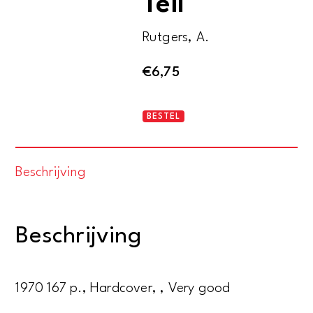
Teil
Rutgers, A.
€
6,75
Vogelwelt
BESTEL
Asiens.
II.
Beschrijving
Teil
aantal
Beschrijving
1970 167 p., Hardcover, , Very good