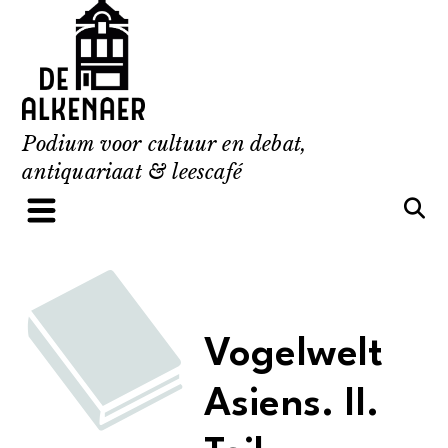
Skip
to
content
Podium voor cultuur en debat,
antiquariaat & leescafé
Vogelwelt
Asiens. II.