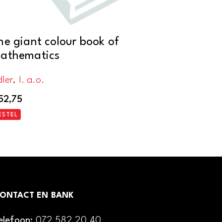
he giant colour book of
athematics
ler, I. a.o.
52,75
ESTEL
ONTACT EN BANK
elefoon:
072 582 20 40