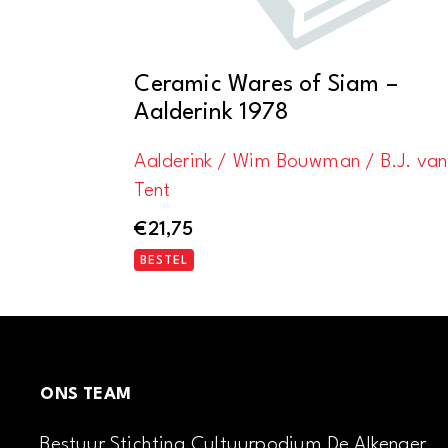
Ceramic Wares of Siam –
Aalderink 1978
Aalderink / Wim Bouwman / B.J. van
Tent
€
21,75
BESTEL
ONS TEAM
Bestuur Stichting Cultuurpodium De Alkenaer