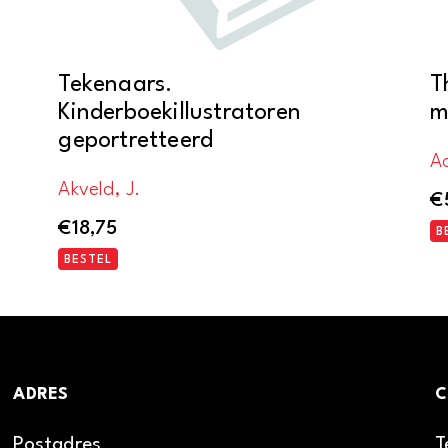
Tekenaars.
T
Kinderboekillustratoren
m
geportretteerd
Ad
Akveld, J.
€
€
18,75
B
BESTEL
ADRES
C
Postadres
T