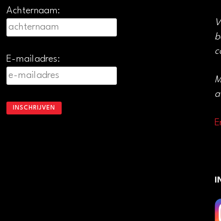
Achternaam:
V
b
c
E-mailadres:
M
a
E
I