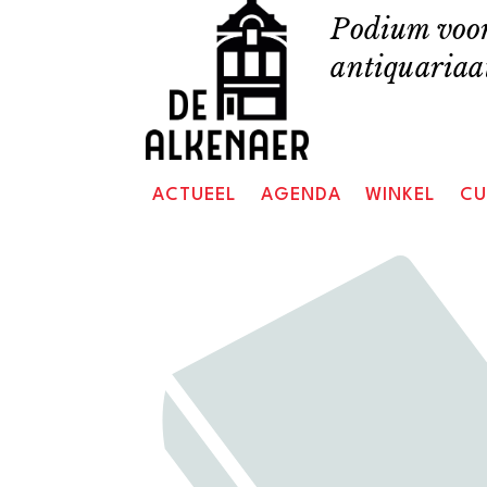
Skip
Podium voor
to
antiquariaat
content
ACTUEEL
AGENDA
WINKEL
CU