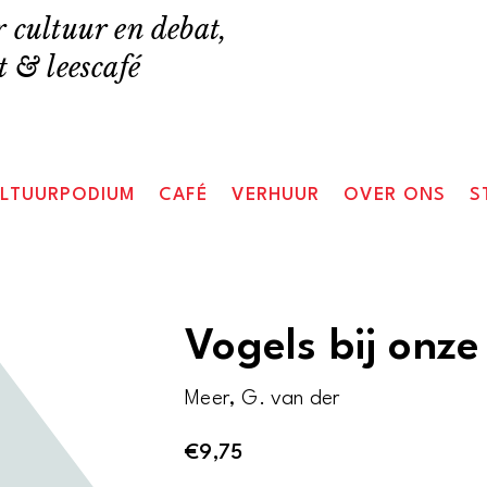
 cultuur en debat,
 & leescafé
LTUURPODIUM
CAFÉ
VERHUUR
OVER ONS
S
Vogels bij onz
Meer, G. van der
€
9,75