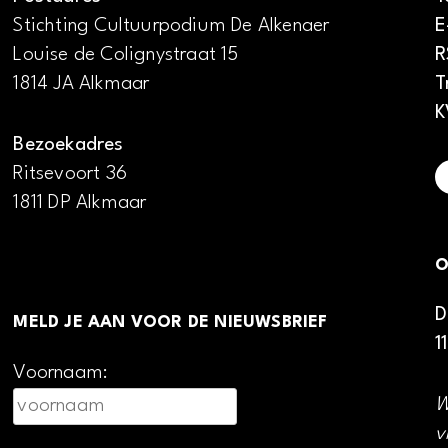
Stichting Cultuurpodium De Alkenaer
E
Louise de Colignystraat 15
R
1814 JA Alkmaar
T
K
Bezoekadres
Ritsevoort 36
1811 DP Alkmaar
O
D
MELD JE AAN VOOR DE NIEUWSBRIEF
1
Voornaam:
W
v