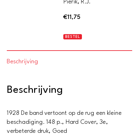
Pierik, R.J.
€
11,75
Verzameling
BESTEL
van
teksten
Beschrijving
uit
de
h.
Beschrijving
schrift
en
de
1928 De band vertoont op de rug een kleine
h.
beschadiging. 148 p., Hard Cover, 3e,
vaders
verbeterde druk, Goed
ter