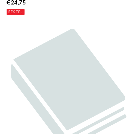
€
24,75
BESTEL