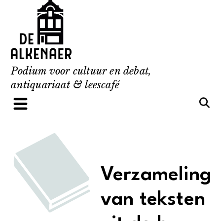
Skip
to
content
Podium voor cultuur en debat,
antiquariaat & leescafé
Verzameling
van teksten