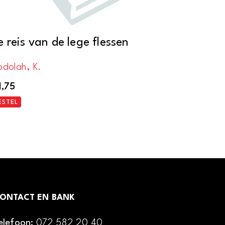
e reis van de lege flessen
bdolah, K.
1,75
ESTEL
ONTACT EN BANK
elefoon:
072 582 20 40