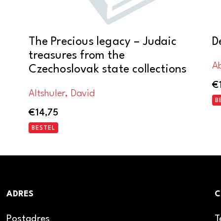
The Precious legacy – Judaic
D
treasures from the
A
Czechoslovak state collections
€
Altshuler, David
B
€
14,75
BESTEL
ADRES
C
Postadres
T