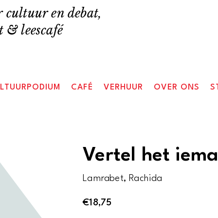
 cultuur en debat,
 & leescafé
LTUURPODIUM
CAFÉ
VERHUUR
OVER ONS
S
Vertel het iem
Lamrabet, Rachida
€
18,75