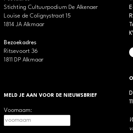
Stichting Cultuurpodium De Alkenaer
E
Louise de Colignystraat 15
R
1814 JA Alkmaar
T
K
Bezoekadres
Ritsevoort 36
1811 DP Alkmaar
O
D
MELD JE AAN VOOR DE NIEUWSBRIEF
1
Voornaam:
W
v