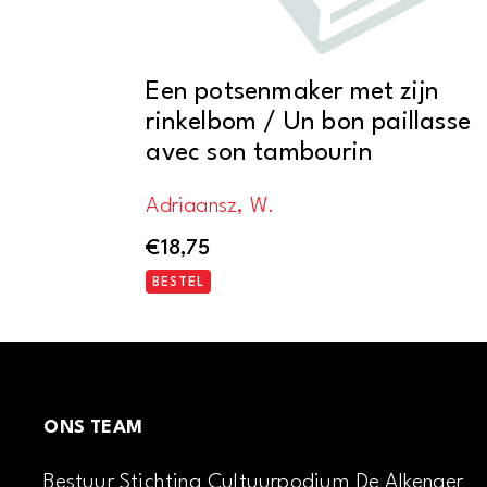
Een potsenmaker met zijn
rinkelbom / Un bon paillasse
avec son tambourin
Adriaansz, W.
€
18,75
BESTEL
ONS TEAM
Bestuur Stichting Cultuurpodium De Alkenaer