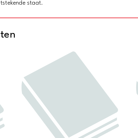
itstekende staat.
cten