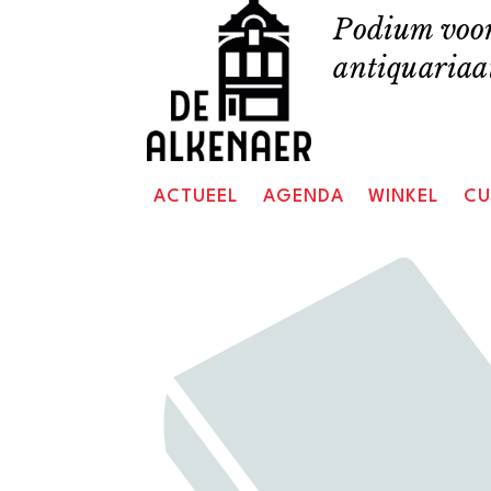
Skip
Podium voor
to
antiquariaat
content
ACTUEEL
AGENDA
WINKEL
CU