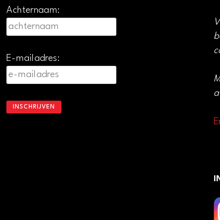
Achternaam:
V
b
c
E-mailadres:
M
a
E
I