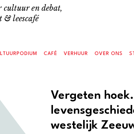
 cultuur en debat,
 & leescafé
LTUURPODIUM
CAFÉ
VERHUUR
OVER ONS
S
Vergeten hoek.
levensgeschied
westelijk Zeeu