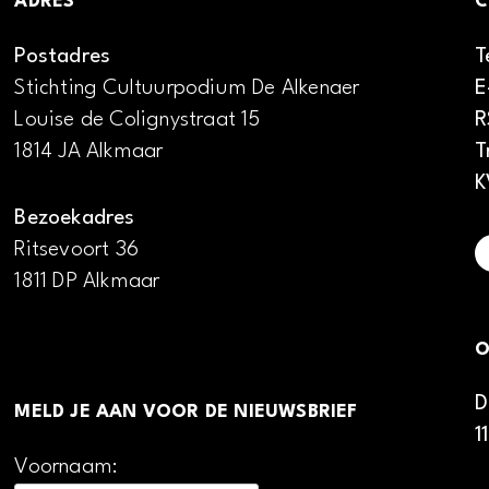
ADRES
C
Postadres
T
Stichting Cultuurpodium De Alkenaer
E
Louise de Colignystraat 15
R
1814 JA Alkmaar
T
K
Bezoekadres
Ritsevoort 36
1811 DP Alkmaar
O
D
MELD JE AAN VOOR DE NIEUWSBRIEF
1
Voornaam: