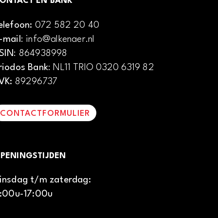
ONTACT EN BANK
elefoon:
072 582 20 40
-mail
: info@alkenaer.nl
SIN
: 864938998
riodos Bank
: NL11 TRIO 0320 6319 82
VK:
89296737
CONTACTFORMULIER
PENINGSTIJDEN
insdag t/m zaterdag:
1:00u-17:00u