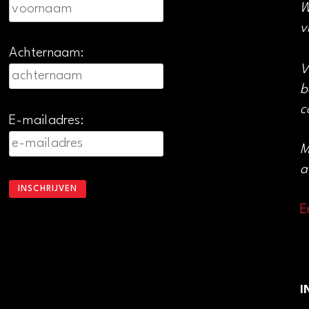
W
v
Achternaam:
V
b
c
E-mailadres:
M
a
E
I