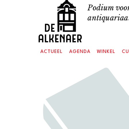
Skip
Podium voor
to
antiquariaat
content
ACTUEEL
AGENDA
WINKEL
CU