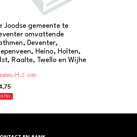
e Joodse gemeente te
eventer omvattende
athmen, Deventer,
iepenveen, Heino, Holten,
lst, Raalte, Twello en Wijhe
alen, H.J. van
4,75
ESTEL