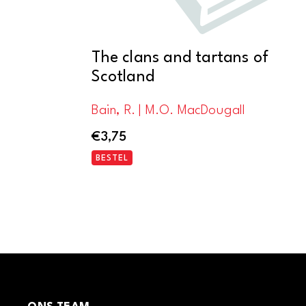
The clans and tartans of
Scotland
Bain, R. | M.O. MacDougall
€
3,75
BESTEL