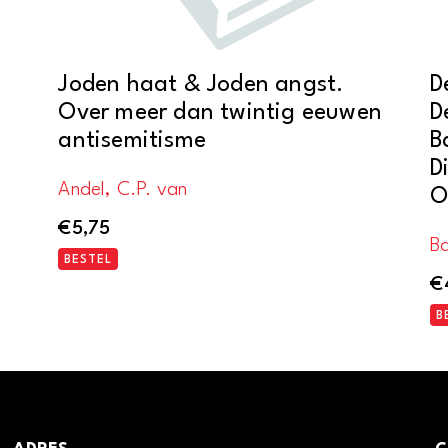
Joden haat & Joden angst.
D
Over meer dan twintig eeuwen
D
antisemitisme
B
D
Andel, C.P. van
O
€
5,75
Ba
BESTEL
€
B