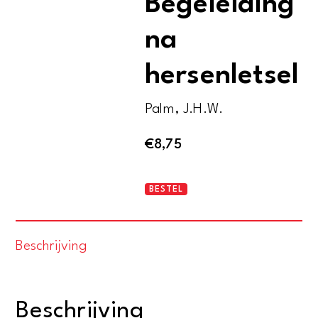
Begeleiding
na
hersenletsel
Palm, J.H.W.
€
8,75
Veranderd
BESTEL
leven.
Begeleiding
Beschrijving
na
hersenletsel
aantal
Beschrijving