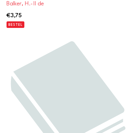
Balker, H.-II de
€
3,75
BESTEL