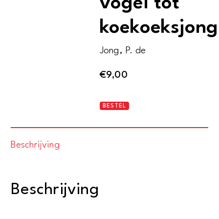
vogel tot
koekoeksjong
Jong, P. de
€
9,00
Van
BESTEL
vreemde
vogel
Beschrijving
tot
koekoeksjong
aantal
Beschrijving