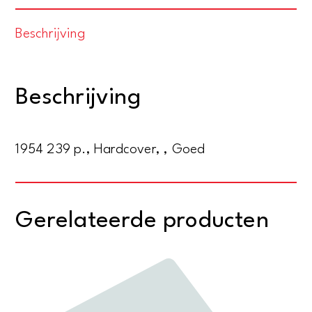
tot
Beschrijving
groot
Den
Helder.
Beschrijving
Geschiedenis
van
Noordhollands
1954 239 p., Hardcover, , Goed
Noordpunt
aantal
Gerelateerde producten