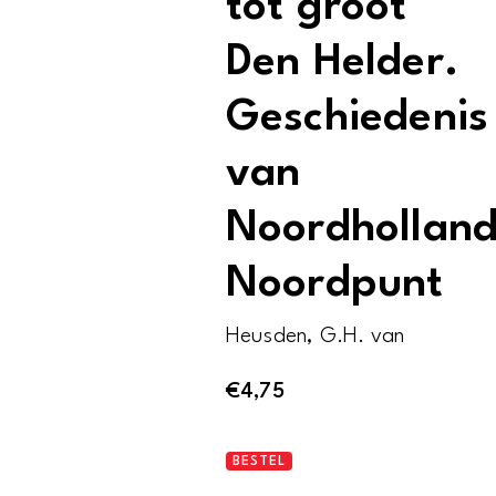
tot groot
Den Helder.
Geschiedenis
van
Noordhollan
Noordpunt
Heusden, G.H. van
€
4,75
Van
BESTEL
Nieuwediep