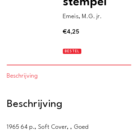
stempel
Emeis, M.G. jr.
€
4,25
Van
BESTEL
de
oude
Beschrijving
stempel
aantal
Beschrijving
1965 64 p., Soft Cover, , Goed