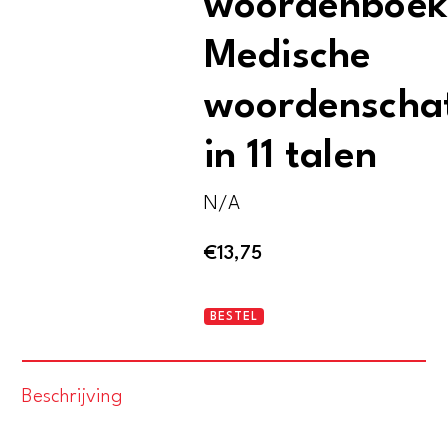
woordenboek
Medische
woordenscha
in 11 talen
N/A
€
13,75
Van
BESTEL
Dale
elftalig
Beschrijving
woordenboek.
Medische