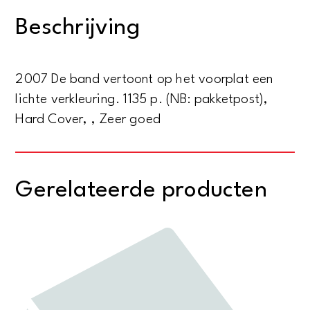
woordenschat
Beschrijving
in
11
talen
2007 De band vertoont op het voorplat een
aantal
lichte verkleuring. 1135 p. (NB: pakketpost),
Hard Cover, , Zeer goed
Gerelateerde producten