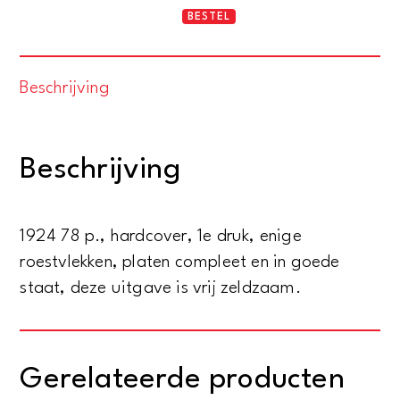
Vaderlandsche
BESTEL
geschiedenis
-
Beschrijving
Geschiedenis
van
ons
Beschrijving
vaderland
-
Tijdperk
1924 78 p., hardcover, 1e druk, enige
tot
roestvlekken, platen compleet en in goede
omstreeks
staat, deze uitgave is vrij zeldzaam.
't
jaar
1000
Gerelateerde producten
aantal