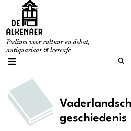
Skip
to
content
Podium voor cultuur en debat,
antiquariaat & leescafé
Vaderlandsc
geschiedenis