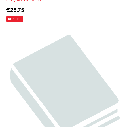
€
28,75
BESTEL