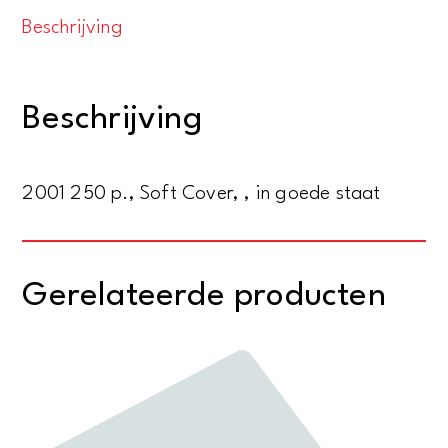
goed
Beschrijving
opvoeden
door
zelf
Beschrijving
het
juiste
voorbeeld
2001 250 p., Soft Cover, , in goede staat
te
geven
aantal
Gerelateerde producten