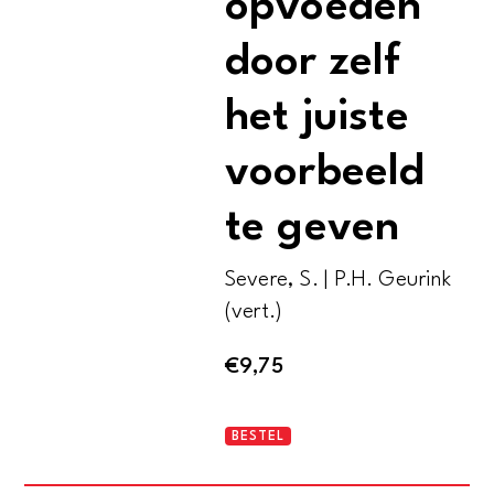
opvoeden
door zelf
het juiste
voorbeeld
te geven
Severe, S. | P.H. Geurink
(vert.)
€
9,75
Uw
BESTEL
kind