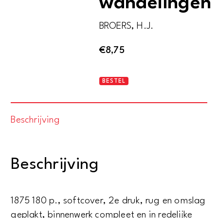
wandelingen
BROERS, H.J.
€
8,75
Utrecht
BESTEL
-
Historische
Beschrijving
wandelingen
aantal
Beschrijving
1875 180 p., softcover, 2e druk, rug en omslag
geplakt, binnenwerk compleet en in redelijke