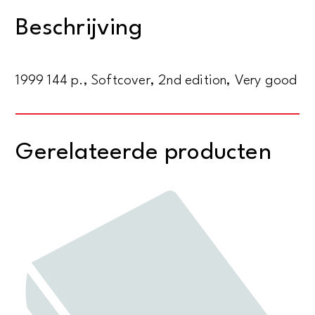
1908
Beschrijving
to
the
present
1999 144 p., Softcover, 2nd edition, Very good
aantal
Gerelateerde producten