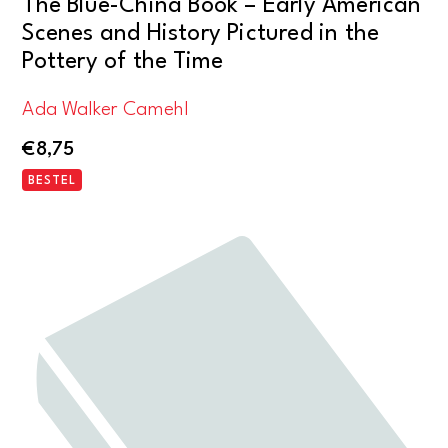
The Blue-China Book – Early American
Scenes and History Pictured in the
Pottery of the Time
Ada Walker Camehl
€
8,75
BESTEL