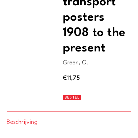
transport
posters
1908 to the
present
Green, O.
€
11,75
Underground
BESTEL
art.
London
Beschrijving
transport
posters