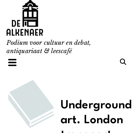
Skip
to
content
Podium voor cultuur en debat,
antiquariaat & leescafé
Underground
art. London