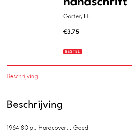
handschrift
Gorter, H.
€
3,75
Twintig
BESTEL
gedichten
in
Beschrijving
handschrift
aantal
Beschrijving
1964 80 p., Hardcover, , Goed