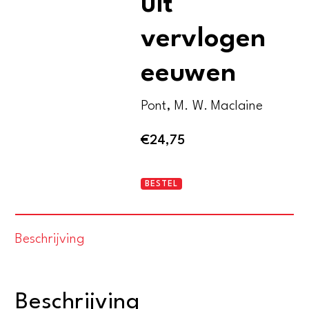
uit
vervlogen
eeuwen
Pont, M. W. Maclaine
€
24,75
Twee
BESTEL
vrouwenbeelden
uit
Beschrijving
vervlogen
eeuwen
aantal
Beschrijving