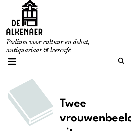
Skip
to
content
Podium voor cultuur en debat,
antiquariaat & leescafé
Twee
vrouwenbeel