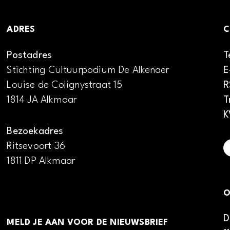
ADRES
C
Postadres
T
Stichting Cultuurpodium De Alkenaer
E
Louise de Colignystraat 15
R
1814 JA Alkmaar
T
K
Bezoekadres
Ritsevoort 36
1811 DP Alkmaar
O
D
MELD JE AAN VOOR DE NIEUWSBRIEF