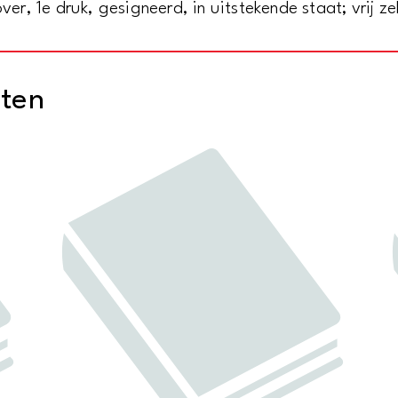
r, 1e druk, gesigneerd, in uitstekende staat; vrij z
cten