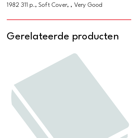
1982 311 p., Soft Cover, , Very Good
découvertures
archéologiques
de
Gerelateerde producten
la
république
populaire
de
Chine
aantal