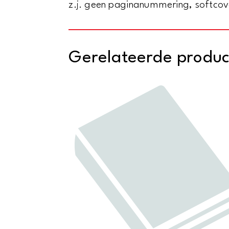
z.j. geen paginanummering, softcove
Gerelateerde produ