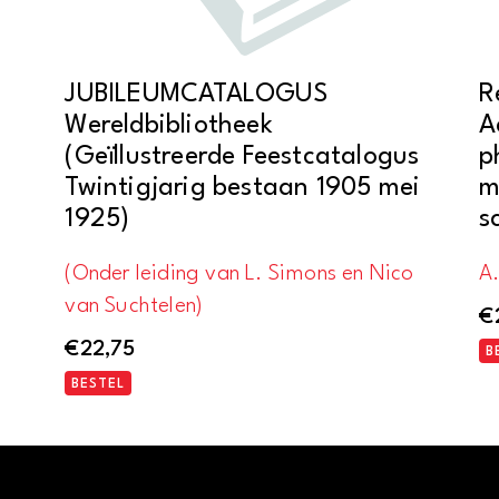
JUBILEUMCATALOGUS
R
Wereldbibliotheek
A
(Geïllustreerde Feestcatalogus
p
Twintigjarig bestaan 1905 mei
m
1925)
s
(Onder leiding van L. Simons en Nico
A
van Suchtelen)
€
€
22,75
B
BESTEL