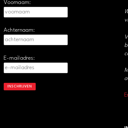
Voornaam:
W
v
Achternaam:
V
b
c
E-mailadres:
M
a
E