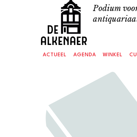
Skip
Podium voor
to
antiquariaat
content
ACTUEEL
AGENDA
WINKEL
CU