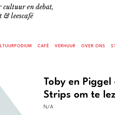
 cultuur en debat,
 & leescafé
LTUURPODIUM
CAFÉ
VERHUUR
OVER ONS
S
Toby en Piggel 
Strips om te le
N/A