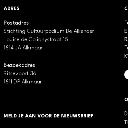
ADRES
C
Postadres
T
Stichting Cultuurpodium De Alkenaer
E
Louise de Colignystraat 15
R
1814 JA Alkmaar
T
K
Bezoekadres
Ritsevoort 36
1811 DP Alkmaar
O
D
MELD JE AAN VOOR DE NIEUWSBRIEF
1