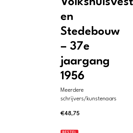
Volkshuisves
en
Stedebouw
– 37e
jaargang
1956
Meerdere
schrijvers/kunstenaars
€
48,75
Tijdschrift
BESTEL