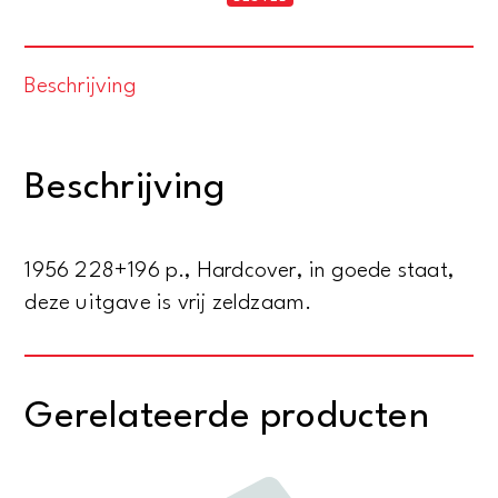
voor
Volkshuisvesting
Beschrijving
en
Stedebouw
-
Beschrijving
37e
jaargang
1956
1956 228+196 p., Hardcover, in goede staat,
aantal
deze uitgave is vrij zeldzaam.
Gerelateerde producten