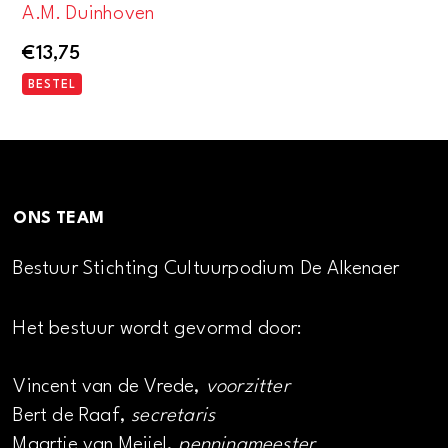
A.M. Duinhoven
€
13,75
BESTEL
ONS TEAM
Bestuur Stichting Cultuurpodium De Alkenaer
Het bestuur wordt gevormd door:
Vincent van de Vrede,
voorzitter
Bert de Raaf,
secretaris
Maartje van Meijel,
penningmeester