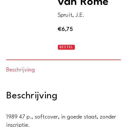
van Rome
Spruit, J.E.
€
6,75
Themis
BESTEL
en
de
Beschrijving
tuinen
van
Rome
Beschrijving
aantal
1989 47 p., softcover, in goede staat, zonder
inscriptie.