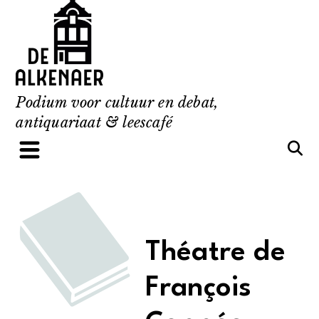
Skip
to
content
Podium voor cultuur en debat,
antiquariaat & leescafé
Théatre de
François