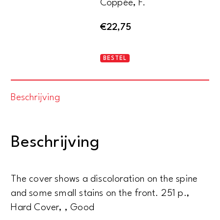
Coppée, F.
€
22,75
Théatre
BESTEL
de
François
Beschrijving
Coppée
1879-
1881.
Beschrijving
Le
Trésor
-
The cover shows a discoloration on the spine
La
and some small stains on the front. 251 p.,
Bataille
Hard Cover, , Good
d'Hernani