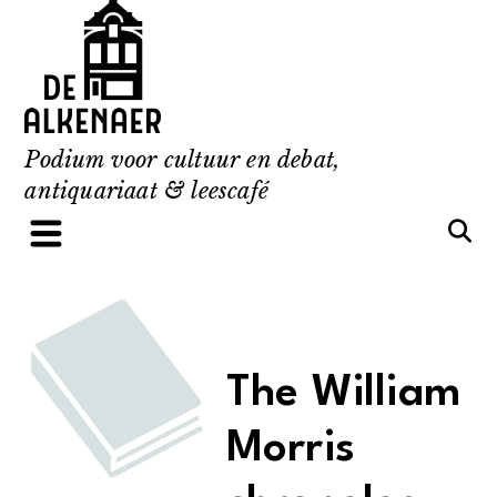
Skip
to
content
Podium voor cultuur en debat,
antiquariaat & leescafé
The William
Morris