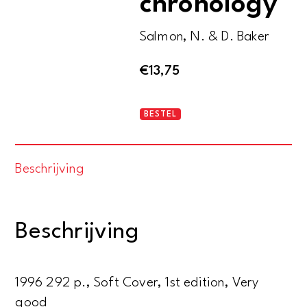
chronology
Salmon, N. & D. Baker
€
13,75
The
BESTEL
William
Morris
Beschrijving
chronology
aantal
Beschrijving
1996 292 p., Soft Cover, 1st edition, Very
good