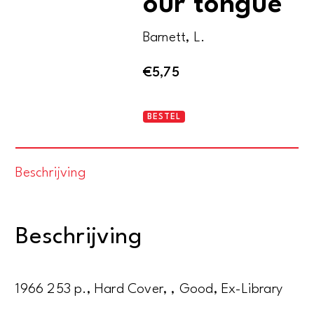
our tongue
Barnett, L.
€
5,75
The
BESTEL
treasure
of
Beschrijving
our
tongue
aantal
Beschrijving
1966 253 p., Hard Cover, , Good, Ex-Library