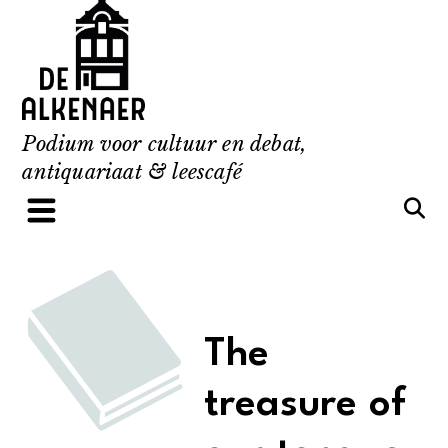
Skip
to
content
Podium voor cultuur en debat,
antiquariaat & leescafé
The
treasure of