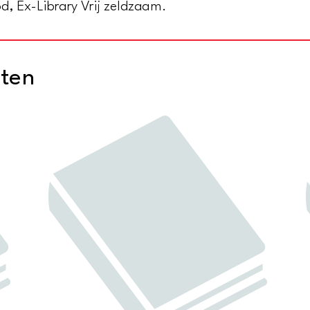
d, Ex-Library Vrij zeldzaam.
january
to
june,
cten
1944
aantal