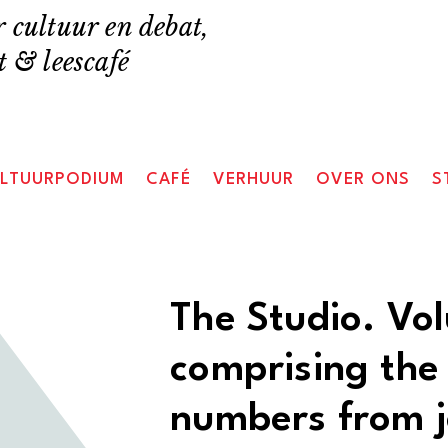
 cultuur en debat,
 & leescafé
LTUURPODIUM
CAFÉ
VERHUUR
OVER ONS
S
The Studio. Vo
comprising the
numbers from j