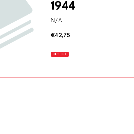
1944
N/A
€
42,75
The
BESTEL
Studio.
Volume
127,
comprising
the
six
monthly
numbers
from