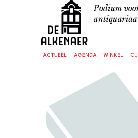
Skip
Podium voor
to
antiquariaat
content
ACTUEEL
AGENDA
WINKEL
CU