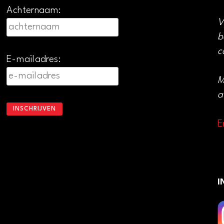
Achternaam:
V
b
c
E-mailadres:
M
a
E
I