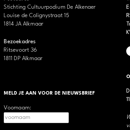
Stichting Cultuurpodium De Alkenaer
E
Louise de Colignystraat 15
R
1814 JA Alkmaar
T
K
Bezoekadres
Ritsevoort 36
1811 DP Alkmaar
O
D
MELD JE AAN VOOR DE NIEUWSBRIEF
1
Voornaam:
W
v