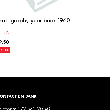
hotography year book 1960
ll, N.
9,50
ESTEL
ONTACT EN BANK
elefoon:
072 582 20 40