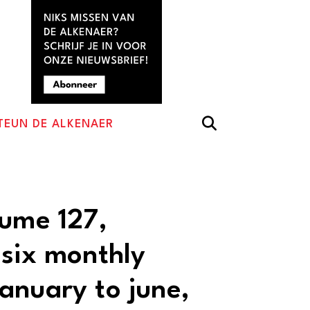
TEUN DE ALKENAER
lume 127,
 six monthly
anuary to june,