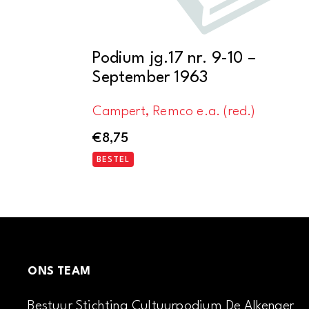
Podium jg.17 nr. 9-10 –
September 1963
Campert, Remco e.a. (red.)
€
8,75
BESTEL
ONS TEAM
Bestuur Stichting Cultuurpodium De Alkenaer