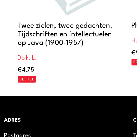
Twee zielen, twee gedachten.
P
Tijdschriften en intellectuelen
Ha
op Java (1900-1957)
€
Dolk, L.
B
€
4,75
BESTEL
ADRES
C
Postadres
T